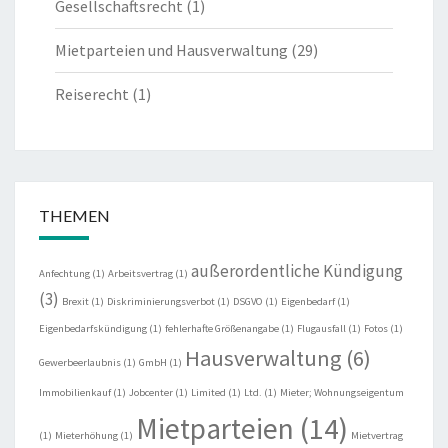
Gesellschaftsrecht
(1)
Mietparteien und Hausverwaltung
(29)
Reiserecht
(1)
THEMEN
außerordentliche Kündigung
Anfechtung
(1)
Arbeitsvertrag
(1)
(3)
Brexit
(1)
Diskriminierungsverbot
(1)
DSGVO
(1)
Eigenbedarf
(1)
Eigenbedarfskündigung
(1)
fehlerhafte Größenangabe
(1)
Flugausfall
(1)
Fotos
(1)
Hausverwaltung
(6)
Gewerbeerlaubnis
(1)
GmbH
(1)
Immobilienkauf
(1)
Jobcenter
(1)
Limited
(1)
Ltd.
(1)
Mieter; Wohnungseigentum
Mietparteien
(14)
(1)
Mieterhöhung
(1)
Mietvertrag