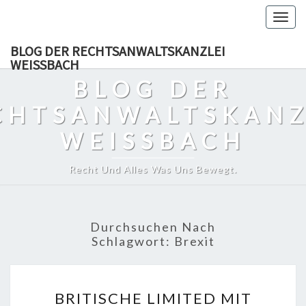
Skip
Togg
to
navig
content
BLOG DER RECHTSANWALTSKANZLEI
WEISSBACH
BLOG DER
CHTSANWALTSKANZ
WEISSBACH
Recht Und Alles Was Uns Bewegt.
Durchsuchen Nach
Schlagwort:
Brexit
BRITISCHE
BRITISCHE LIMITED MIT
LIMITED