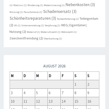
Nebenkosten
(3)
(1)
Mietzins
(1)
Minderung
(1)
Modernisierung
(1)
Schadensersatz
(3)
Nutzung
(1)
Pauschalreise
(1)
Schönheitsreparaturen
(3)
Teileigentum
Taubenfütterung
(1)
(2)
WEG; Eigentümer;
UG
(1)
Untervermietung
(1)
Verjährung
(1)
Nutzung
(2)
Widerruf
(1)
Widerrufsrecht
(1)
Wohnrecht
(1)
Zweckentfremdung
(2)
Überbuchung
(1)
AUGUST 2026
M
D
M
D
F
S
S
1
2
3
4
5
6
7
8
9
10
11
12
13
14
15
16