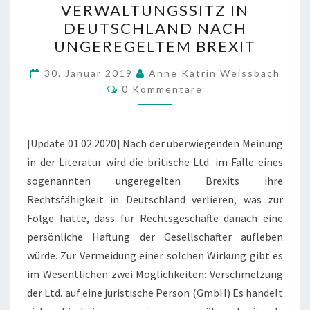
VERWALTUNGSSITZ IN
MIT
DEUTSCHLAND NACH
VERWALTUNGSSITZ
UNGEREGELTEM BREXIT
IN
DEUTSCHLAND
30. Januar 2019
Anne Katrin Weissbach
Kommentare
0 Kommentare
NACH
UNGEREGELTEM
BREXIT
[Update 01.02.2020] Nach der überwiegenden Meinung
in der Literatur wird die britische Ltd. im Falle eines
sogenannten ungeregelten Brexits ihre
Rechtsfähigkeit in Deutschland verlieren, was zur
Folge hätte, dass für Rechtsgeschäfte danach eine
persönliche Haftung der Gesellschafter aufleben
würde. Zur Vermeidung einer solchen Wirkung gibt es
im Wesentlichen zwei Möglichkeiten: Verschmelzung
der Ltd. auf eine juristische Person (GmbH) Es handelt