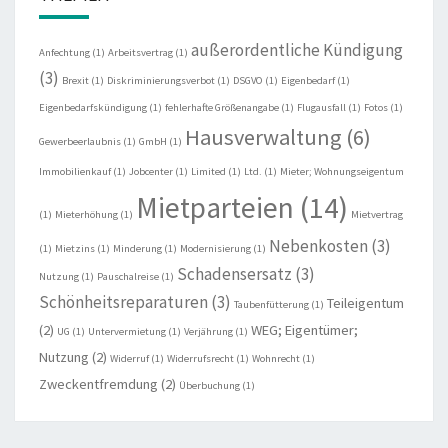
außerordentliche Kündigung
Anfechtung
(1)
Arbeitsvertrag
(1)
(3)
Brexit
(1)
Diskriminierungsverbot
(1)
DSGVO
(1)
Eigenbedarf
(1)
Eigenbedarfskündigung
(1)
fehlerhafte Größenangabe
(1)
Flugausfall
(1)
Fotos
(1)
Hausverwaltung
(6)
Gewerbeerlaubnis
(1)
GmbH
(1)
Immobilienkauf
(1)
Jobcenter
(1)
Limited
(1)
Ltd.
(1)
Mieter; Wohnungseigentum
Mietparteien
(14)
(1)
Mieterhöhung
(1)
Mietvertrag
Nebenkosten
(3)
(1)
Mietzins
(1)
Minderung
(1)
Modernisierung
(1)
Schadensersatz
(3)
Nutzung
(1)
Pauschalreise
(1)
Schönheitsreparaturen
(3)
Teileigentum
Taubenfütterung
(1)
(2)
WEG; Eigentümer;
UG
(1)
Untervermietung
(1)
Verjährung
(1)
Nutzung
(2)
Widerruf
(1)
Widerrufsrecht
(1)
Wohnrecht
(1)
Zweckentfremdung
(2)
Überbuchung
(1)