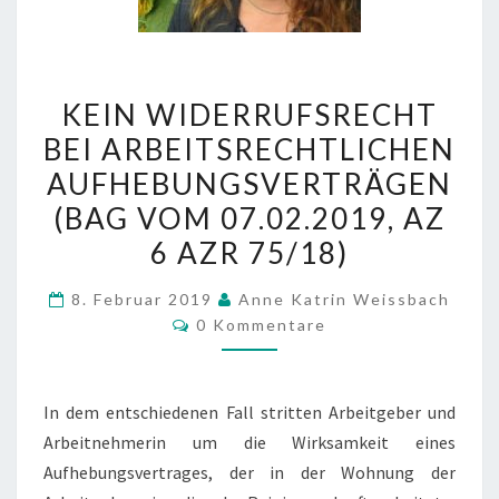
KEIN
KEIN WIDERRUFSRECHT
WIDERRUFSRECHT
BEI ARBEITSRECHTLICHEN
BEI
AUFHEBUNGSVERTRÄGEN
ARBEITSRECHTLICHEN
AUFHEBUNGSVERTRÄGEN
(BAG VOM 07.02.2019, AZ
(BAG
6 AZR 75/18)
VOM
07.02.2019,
8. Februar 2019
Anne Katrin Weissbach
Kommentare
0 Kommentare
AZ
6
AZR
In dem entschiedenen Fall stritten Arbeitgeber und
75/18)
Arbeitnehmerin um die Wirksamkeit eines
Aufhebungsvertrages, der in der Wohnung der