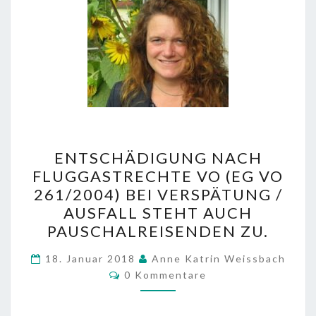
ENTSCHÄDIGUNG
ENTSCHÄDIGUNG NACH
NACH
FLUGGASTRECHTE VO (EG VO
FLUGGASTRECHTE
261/2004) BEI VERSPÄTUNG /
VO
AUSFALL STEHT AUCH
(EG
PAUSCHALREISENDEN ZU.
VO
261/2004)
18. Januar 2018
Anne Katrin Weissbach
Kommentare
0 Kommentare
BEI
VERSPÄTUNG
/