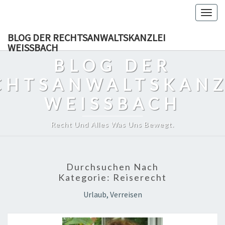
Skip
Togg
to
navig
content
BLOG DER RECHTSANWALTSKANZLEI
WEISSBACH
BLOG DER
CHTSANWALTSKANZ
WEISSBACH
Recht Und Alles Was Uns Bewegt.
Durchsuchen Nach
Kategorie:
Reiserecht
Urlaub, Verreisen