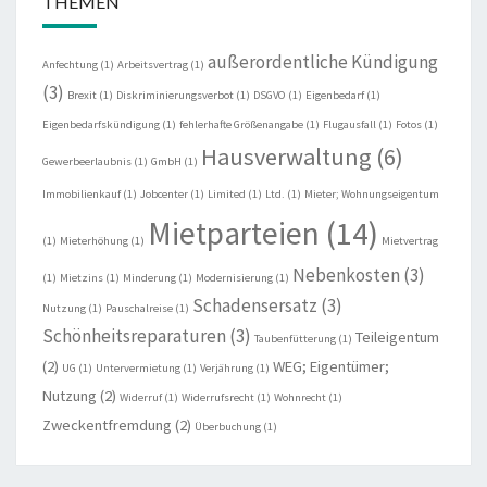
THEMEN
außerordentliche Kündigung
Anfechtung
(1)
Arbeitsvertrag
(1)
(3)
Brexit
(1)
Diskriminierungsverbot
(1)
DSGVO
(1)
Eigenbedarf
(1)
Eigenbedarfskündigung
(1)
fehlerhafte Größenangabe
(1)
Flugausfall
(1)
Fotos
(1)
Hausverwaltung
(6)
Gewerbeerlaubnis
(1)
GmbH
(1)
Immobilienkauf
(1)
Jobcenter
(1)
Limited
(1)
Ltd.
(1)
Mieter; Wohnungseigentum
Mietparteien
(14)
(1)
Mieterhöhung
(1)
Mietvertrag
Nebenkosten
(3)
(1)
Mietzins
(1)
Minderung
(1)
Modernisierung
(1)
Schadensersatz
(3)
Nutzung
(1)
Pauschalreise
(1)
Schönheitsreparaturen
(3)
Teileigentum
Taubenfütterung
(1)
(2)
WEG; Eigentümer;
UG
(1)
Untervermietung
(1)
Verjährung
(1)
Nutzung
(2)
Widerruf
(1)
Widerrufsrecht
(1)
Wohnrecht
(1)
Zweckentfremdung
(2)
Überbuchung
(1)